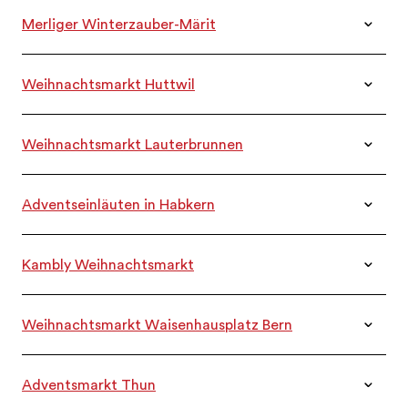
Merliger Winterzauber-Märit
DATEN
21.11. – 23.11.2025
Weihnachtsmarkt Huttwil
DATEN
23.11.2025
Weihnachtsmarkt Lauterbrunnen
DATEN
26.11. – 30.11.2025
Adventseinläuten in Habkern
DATEN
27.11.2025
Kambly Weihnachtsmarkt
DATEN
27.11. & 29.11.2025
Weihnachtsmarkt Waisenhausplatz Bern
DATEN
28.11. – 30.11.2025 & 05.12. – 07.12.2025
Adventsmarkt Thun
DATEN