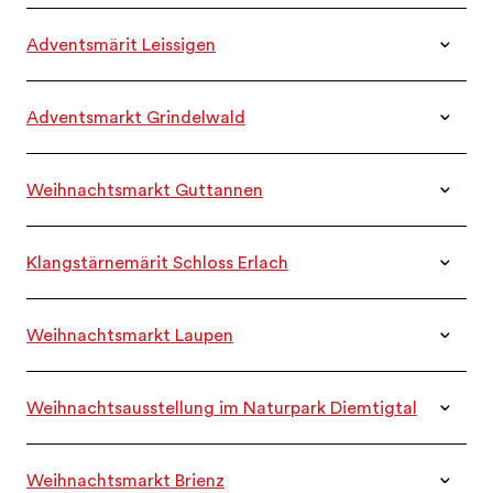
28.11. – 24.12.2025
Adventsmärit Leissigen
DATEN
29.11.2025
Adventsmarkt Grindelwald
DATEN
29.11.2025
Weihnachtsmarkt Guttannen
DATEN
29.11.2025
Klangstärnemärit Schloss Erlach
DATEN
29.11.2025
Weihnachtsmarkt Laupen
DATEN
29.11. & 30.11.2025
Weihnachtsausstellung im Naturpark Diemtigtal
DATEN
29.11. & 30.11.2025
Weihnachtsmarkt Brienz
DATEN