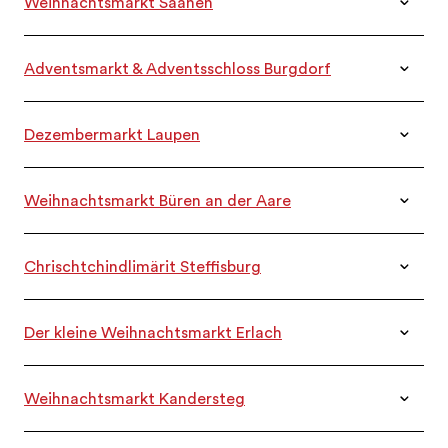
Weihnachtsmarkt Saanen
DATEN
06.12.2025
Adventsmarkt & Adventsschloss Burgdorf
DATEN
06.12. & 20.12.2025
Dezembermarkt Laupen
DATEN
07.12.2025
Weihnachtsmarkt Büren an der Aare
DATEN
07.12.2025
Chrischtchindlimärit Steffisburg
DATEN
07.12.2025
Der kleine Weihnachtsmarkt Erlach
DATEN
12.12.2025
Weihnachtsmarkt Kandersteg
DATEN
13.12.2025