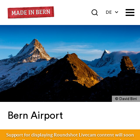
DE
EN
FR
© David Birri
Bern Airport