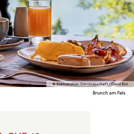
© Beatushöhlen-Genossenschaft / David Birri
Brunch am Fels