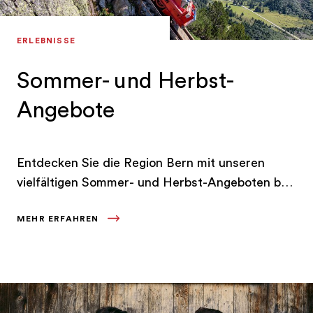
ERLEBNISSE
Sommer- und Herbst-
Angebote
Entdecken Sie die Region Bern mit unseren
vielfältigen Sommer- und Herbst-Angeboten bei
einem erfrischenden Ausflug ans Wasser, einer
MEHR ERFAHREN
kulinarischen Genussreise oder naturnahen
Aktiv-Ferien.