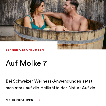
BERNER GESCHICHTEN
Auf Molke 7
Bei Schweizer Wellness-Anwendungen setzt
man stark auf die Heilkräfte der Natur: Auf der
Alp Turnels oberhalb von Gstaad beispielsweise
MEHR ERFAHREN
lockt nach einer zauberhaften Wanderung ein