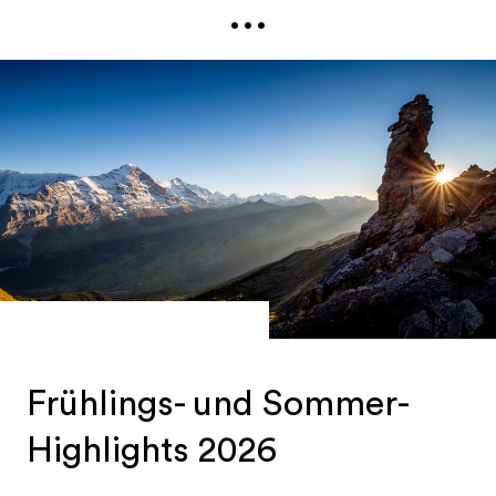
...
Berggipfeln
, locken genauso wie
Weltklasse-
Events
,
Genussmomente
auf höchstem Niveau,
gelebte
Traditionen
und spürbares Brauchtum.
Sie haben Fragen, brauchen professionelles
Bildmaterial oder Sie sind auf der Suche nach
Kontakten, die Ihre Fragen zu den gewünschten
Destinationen beantworten können? Wir
unterstützen Sie gerne bei Ihrer Recherche und
vermitteln Ihnen den richtigen Ansprechpartner,
damit Sie schnellstmöglich die gewünschten
Informationen erhalten.
Frühlings- und Sommer-
Highlights 2026