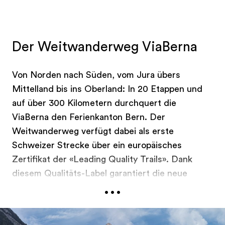
Der Weitwanderweg ViaBerna
Von Norden nach Süden, vom Jura übers
Mittelland bis ins Oberland: In 20 Etappen und
auf über 300 Kilometern durchquert die
ViaBerna den Ferienkanton Bern. Der
Weitwanderweg verfügt dabei als erste
Schweizer Strecke über ein europäisches
Zertifikat der «Leading Quality Trails». Dank
diesem Qualitäts-Label garantiert die neue
...
SchweizMobil-Route 38 durchgehend hohe
Standards mit naturnahen Wegen, viel Ruhe und
landschaftlicher Abwechslung. Unterwegs