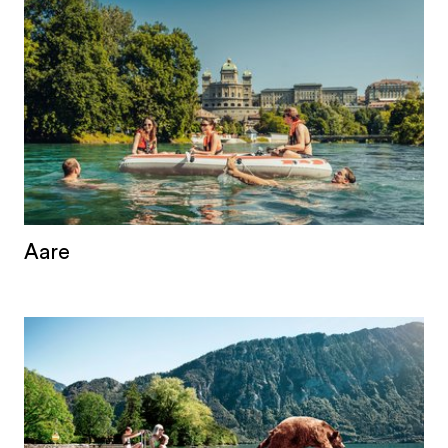
entspringt dem Oberaargletscher in den
östlichen Berner Alpen, durchfliesst den
Brienzer- und Thunersee, führt vorbei an der
Bundesstadt Bern, wird in den Bielersee
geleitet, folgt dem Jurasüdfuss und mündet bei
Koblenz in der Nordwestschweiz in den Rhein.
Spektakulär sind die 1,4 Kilometer lange, aber an
einigen Stellen nur zwei Meter breite
Aareschlucht bei Meiringen und die diversen
Aare
Zuflüsse aus dem Lauterbrunnen-, Kander- und
Simmental. Die Aare ist nicht nur ein
bedeutender Energielieferant, sondern auch ein
wichtiges Naherholungsgebiet und Freizeit-
Magnet. Die 27 Kilometer lange, rund 3-stündige
Fahrt im Gummiboot von Thun nach Bern ist bei
BernerInnen sowie internationalen