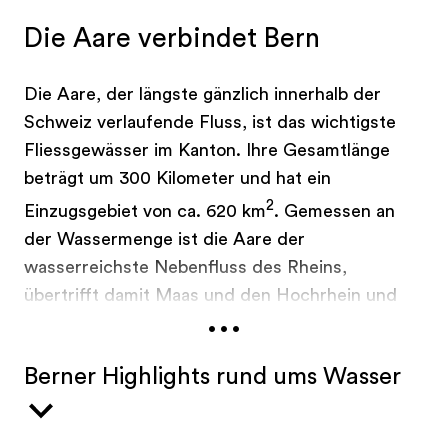
Die Aare verbindet Bern
Die Aare, der längste gänzlich innerhalb der
Schweiz verlaufende Fluss, ist das wichtigste
Fliessgewässer im Kanton. Ihre Gesamtlänge
beträgt um 300 Kilometer und hat ein
2
Einzugsgebiet von ca. 620 km
. Gemessen an
der Wassermenge ist die Aare der
wasserreichste Nebenfluss des Rheins,
übertrifft damit Maas und den Hochrhein und
...
führt mehr Wasser als Mosel und Main
zusammen. Sie ist
das
verbindende Element im
Berner Highlights rund ums Wasser
Kanton Bern und durchfliesst praktisch alle
sechs Gebiete – vom Berner Oberland über
Thun nach Bern bis zum Jura Südfuss. Die Aare