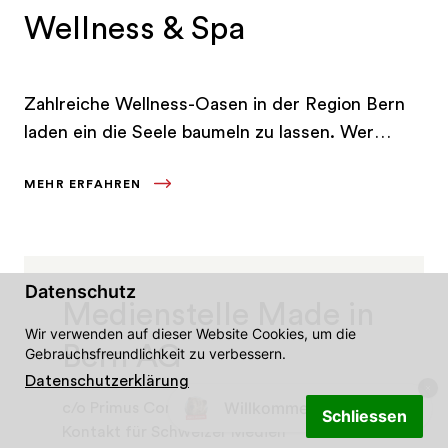
Wellness & Spa
Zahlreiche Wellness-Oasen in der Region Bern
laden ein die Seele baumeln zu lassen. Wer
Ruhe, Erholung und Genuss sucht, ist in der
MEHR ERFAHREN
Region Bern genau richtig.
Datenschutz
Medienstelle Made in
Wir verwenden auf dieser Website Cookies, um die
Bern AG
Gebrauchsfreundlichkeit zu verbessern.
Datenschutzerklärung
Willkommen in Bern! 👋🐻
c/o Primus Communications GmbH
Schliessen
Kontakt für Schweizer Medien