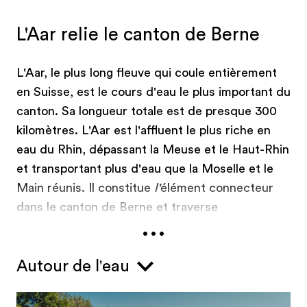
L'Aar relie le canton de Berne
L'Aar, le plus long fleuve qui coule entièrement
en Suisse, est le cours d'eau le plus important du
canton. Sa longueur totale est de presque 300
kilomètres. L'Aar est l'affluent le plus riche en
eau du Rhin, dépassant la Meuse et le Haut-Rhin
et transportant plus d'eau que la Moselle et le
Main réunis. Il constitue
l'
élément connecteur
dans le canton de Berne et traverse
...
pratiquement ses six régions - de l'Oberland
bernois en passant par Thun, jusqu’à Berne et au
Autour de l'eau
pied du Jura sud. L'Aar prend sa source dans les
glaciers de l’Oberaar et de l’Unteraar, s'étend sur
presque 300 kilomètres dans les Alpes