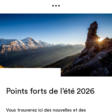
...
sommets
attirent autant les visiteurs que les
nombreux
événements
régionaux ainsi que les
traditions et coutumes
perceptibles.
Vous avez des questions, avez besoin de photos
professionnelles ou êtes à la recherche de
contacts pouvant répondre à vos questions
concernant les destinations souhaitées? Nous
vous aidons volontiers dans vos recherches en
vous mettant en relation avec les bons
interlocuteurs afin que vous obteniez les
informations souhaitées dans les meilleurs
délais.
Points forts de l’été 2026
Vous trouverez ici des nouvelles et des