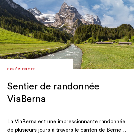
des informations sont disponibles le long du
chemin. Il est également possible de réserver le
transport des bagages. Après le départ depuis
Bellelay, dans le Jura bernois, l'itinéraire se
poursuit sur le Plateau et longe l'Aar avant de
terminer dans l'Oberland, au col historique du
Susten.
EXPÉRIENCES
Sentier de randonnée
ViaBerna
La ViaBerna est une impressionnante randonnée
de plusieurs jours à travers le canton de Berne.