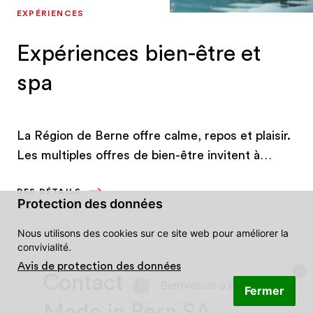
EXPÉRIENCES
Expériences bien-être et
spa
La Région de Berne offre calme, repos et plaisir.
Les multiples offres de bien-être invitent à
laisser son esprit vagabonder.
DES DÉTAILS
Protection des données
Nous utilisons des cookies sur ce site web pour améliorer la
convivialité.
Avis de protection des données
Contact presse de
Bienvenue à Berne ! 👋🐻
Fermer
Made in Bern SA