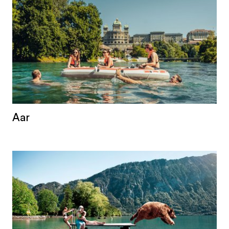
bernoises orientales, les lacs d’Oberaar et de
Grimsel et les lacs de Brienz et de Thoune, en
continuant ensuite par la ville fédérale de Berne,
par Aarberg, le lac de Bienne puis en direction
de Soleure. À Coblence, l'Aar se jette finalement
dans le Rhin. Les gorges de l’Aar près de
Meiringen, longues de 1,4 km mais larges de
seulement deux mètres par endroits, ainsi que
Aar
les divers affluents des vallées Lauterbrunnental,
Kandertal et Simmental sont spectaculaires.
L'Aar est non seulement un considérable
fournisseur d'énergie, mais aussi un important
espace de détente et un aimant à loisirs. Le
trajet de 27 kilomètres et d'environ 3,5 heures
en bateau pneumatique de Thoune à Berne est
un succès autant auprès des bernois que des