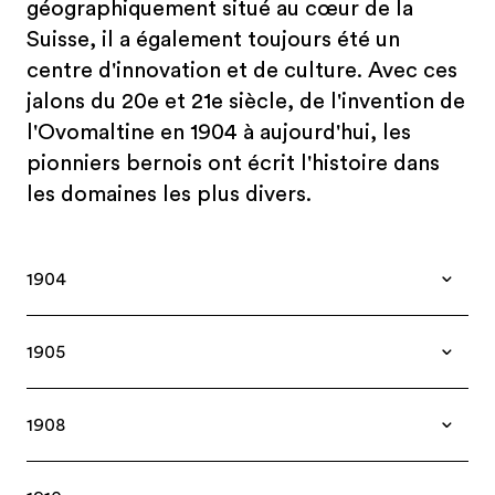
géographiquement situé au cœur de la
Suisse, il a également toujours été un
centre d'innovation et de culture. Avec ces
jalons du 20e et 21e siècle, de l'invention de
l'Ovomaltine en 1904 à aujourd'hui, les
pionniers bernois ont écrit l'histoire dans
les domaines les plus divers.
1904
Invention de l'Ovomaltine par Albert Wander
1905
Albert Einstein écrit la théorie de la relativité
1908
restreinte à Berne