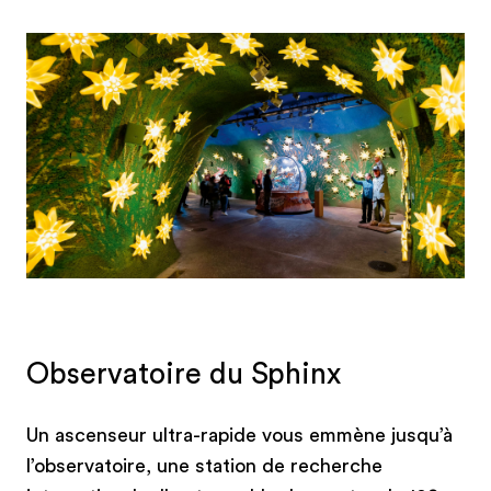
scène visuelle et sonore impressionnante. Au
bout du couloir, une boule de neige de taille
humaine diffuse une ambiance hivernale. Ceux
qui souhaitent poursuivre leur découverte des
environs trouveront leur bonheur au refuge du
Mönchsjochhütte. Le chemin qui y mène
traverse le site Jungfrau-Aletsch inscrit au
patrimoine naturel mondial de l’UNESCO.
Observatoire du Sphinx
Un ascenseur ultra-rapide vous emmène jusqu’à
l’observatoire, une station de recherche