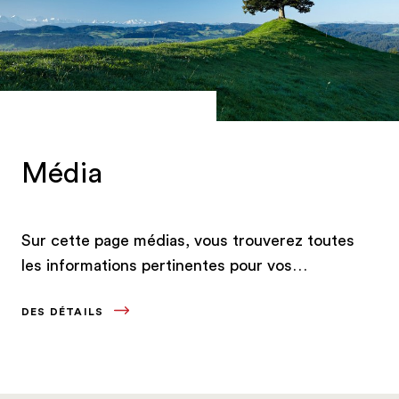
officielles (2024, Direction des finances du
canton de Berne). Des petits ruisseaux de
montagne clairs et bouillonnants aux rivières au
cours tranquille, la diversité des quelque 11'000
km de cours d'eau du canton de Berne est
immense. Les trois grands lacs bernois, le
lac de
Brienz
, le
lac de Thoune
et le
lac de Bienne
, ainsi
Média
que les plus de 100 petits lacs, marquent
également le paysage. La plus haute montagne
du canton est le Finsteraarhorn, à environ 4'274
Sur cette page médias, vous trouverez toutes
mètres d'altitude. Le point le plus bas du
les informations pertinentes pour vos
canton se trouve à Wynau à 401,5 mètres au-
reportages.
dessus du niveau de la mer.
DES DÉTAILS
Les principaux faits et chiffres touristiques du
canton de Berne: