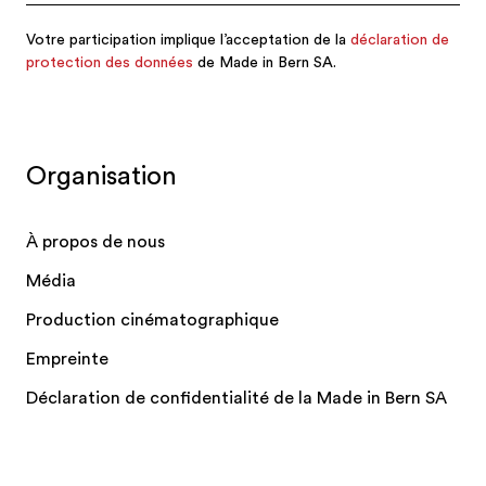
le zoo du Dählhölzli.
40 tonnes d’oignions sont présentes lors du
traditionnel
«Zibelemärit»
.
11'674 marches composent le plus long
escalier du monde qui mène au Niesen.
Berne compte 200
brasseries
, la densité la
Organisation
plus élevée de Suisse.
Les spécialités bernoises
: le plat bernois,
À propos de nous
les Röstis bernois, la meringue, Ovomaltine,
Média
les biscuits Kambly, Ingwerer, Ragusa,
Toblerone et la Tête de Moine
Production cinématographique
Certaines marques de montres de
Empreinte
renommée mondiale telles que Rolex,
Déclaration de confidentialité de la Made in Bern SA
Omega, Mido et Swatch sont basées
à
Bienne
. Cela fait de la plus grande ville
bilingue de Suisse l'une des plus