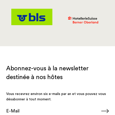
550 kilomètres de pistes dans les quatre
plus grands domaines skiables de
l'Oberland bernois (
Région de la Jungfrau
,
Meiringen-Hasliberg
,
Adelboden-Lenk
,
Gstaad-Saanenland
)
400 installations de sports d'hiver
10'000 km de sentiers de randonnée
Plus de 9'000 panneaux indicateur
La gare la plus haute d'Europe se trouve à
3'454 m d'altitude sur le
Jungfraujoch – Top
of Europe
.
3 cm, c'est la taille moyenne des trous dans
un fromage d'Emmental.
500 fromageries fabriquent le fromage
d’alpage bernois AOP.
5 ours dans le parc animalier de Berne: trois
ours vivent dans le BärenPark et deux dans