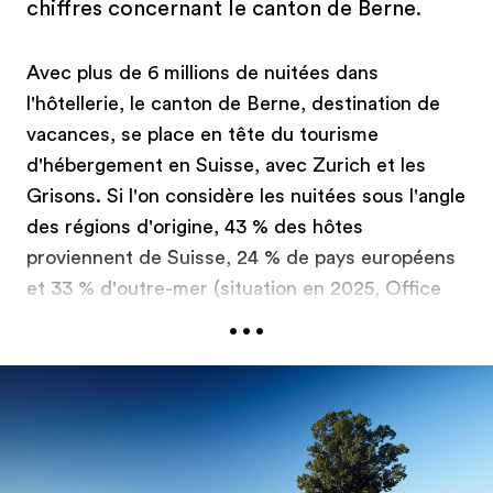
chiffres concernant le canton de Berne.
Avec plus de 6 millions de nuitées dans
l'hôtellerie, le canton de Berne, destination de
vacances, se place en tête du tourisme
d'hébergement en Suisse, avec Zurich et les
Grisons. Si l'on considère les nuitées sous l'angle
des régions d'origine, 43 % des hôtes
proviennent de Suisse, 24 % de pays européens
et 33 % d'outre-mer (situation en 2025, Office
...
fédéral de la statistique).
Le canton de Berne a une superficie de 6’000
2
km
et compte 1,07 millions d'habitants. La
capitale du canton est Berne. L'allemand (82,5%)
et le français (10,4%) sont les deux langues