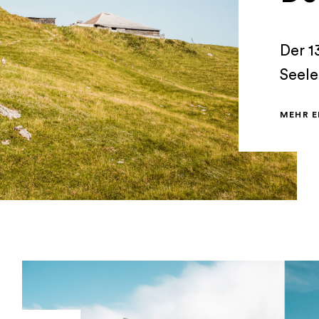
Der 1
Seele
Somme
MEHR 
seine
Natur
wer a
Rundw
kann 
Ziege
degus