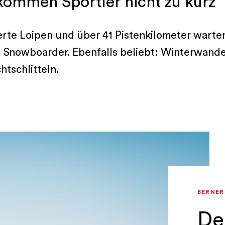
kommen Sportler nicht zu kurz
erte Loipen und über 41 Pistenkilometer warten
nd Snowboarder. Ebenfalls beliebt: Winterwand
htschlitteln.
BERNER
De