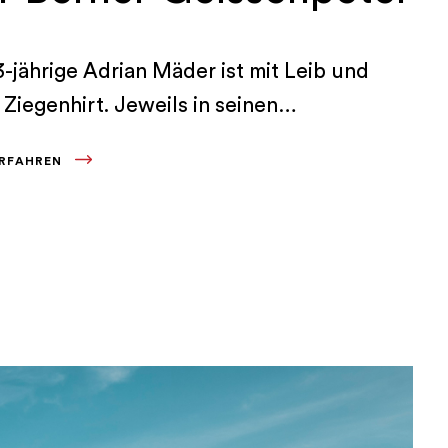
3-jährige Adrian Mäder ist mit Leib und
 Ziegenhirt. Jeweils in seinen
rferien produziert er zusammen mit
ERFAHREN
n Eltern auf der Alp Bire im Regionalen
park Gantrisch leckeren Ziegenkäse. Und
uf der familienfreundlichen
anderung «Alp Birehubel» unterwegs ist,
bei der Familie einkehren und den
nkäse gleich selbst am Alptisch
tieren.