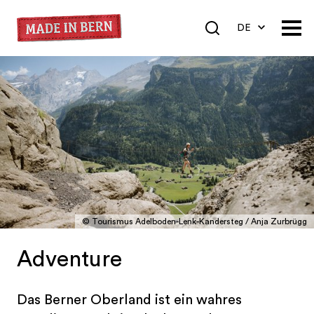
DE
EN
FR
© Tourismus Adelboden-Lenk-Kandersteg / Anja Zurbrügg
Adventure
Das Berner Oberland ist ein wahres