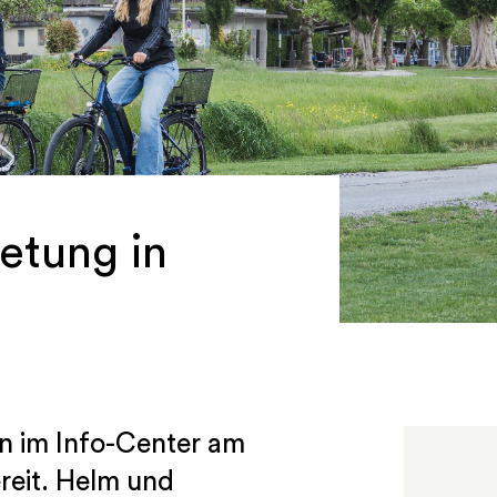
etung in
en im Info-Center am
reit. Helm und