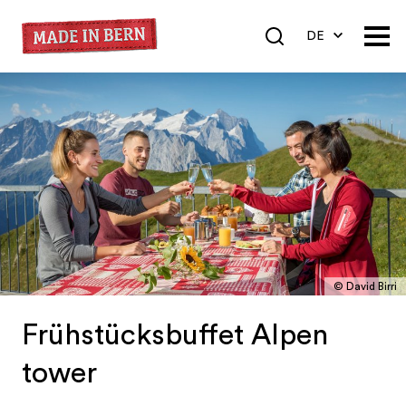
DE
EN
FR
© David Birri
Frühstücksbuffet Alpen
tower