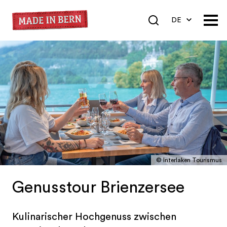
DE
EN
FR
© Interlaken Tourismus
Genusstour Brienzersee
Kulinarischer Hochgenuss zwischen