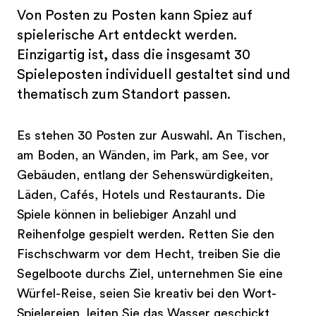
Von Posten zu Posten kann Spiez auf
spielerische Art entdeckt werden.
Einzigartig ist, dass die insgesamt 30
Spieleposten individuell gestaltet sind und
thematisch zum Standort passen.
Es stehen 30 Posten zur Auswahl. An Tischen,
am Boden, an Wänden, im Park, am See, vor
Gebäuden, entlang der Sehenswürdigkeiten,
Läden, Cafés, Hotels und Restaurants. Die
Spiele können in beliebiger Anzahl und
Reihenfolge gespielt werden. Retten Sie den
Fischschwarm vor dem Hecht, treiben Sie die
Segelboote durchs Ziel, unternehmen Sie eine
Würfel-Reise, seien Sie kreativ bei den Wort-
Spielereien, leiten Sie das Wasser geschickt