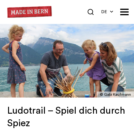
DE
EN
FR
© Gabi Kaufmann
Ludotrail – Spiel dich durch
Spiez