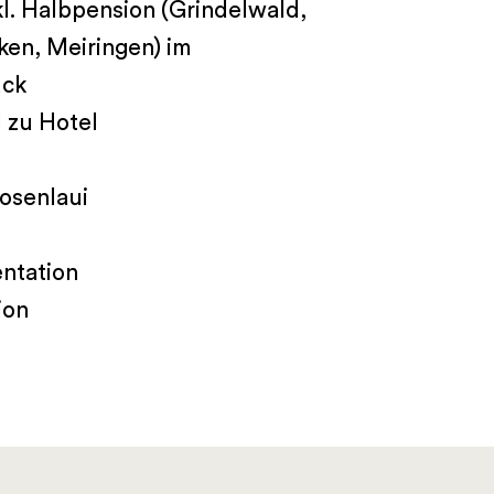
l. Halbpension (Grindelwald,
ken, Meiringen) im
ück
 zu Hotel
osenlaui
ntation
ion