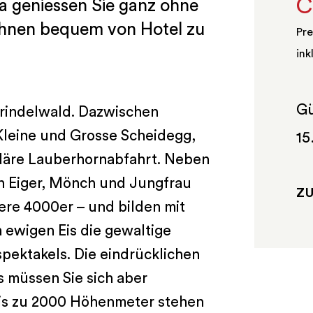
C
a geniessen Sie ganz ohne
Ihnen bequem von Hotel zu
Pre
ink
Gü
Grindelwald. Dazwischen
 Kleine und Grosse Scheidegg,
15
däre Lauberhornabfahrt. Neben
n Eiger, Mönch und Jungfrau
Z
tere 4000er – und bilden mit
ewigen Eis die gewaltige
spektakels. Die eindrücklichen
s müssen Sie sich aber
bis zu 2000 Höhenmeter stehen