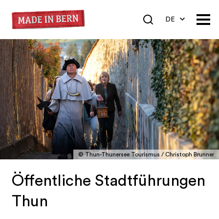
DE
EN
FR
© Thun-Thunersee Tourismus / Christoph Brunner
Öffentliche Stadtführungen
Thun