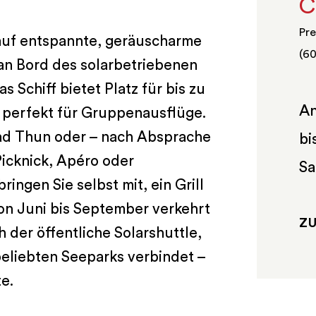
C
Pre
auf entspannte, geräuscharme
(60
n Bord des solarbetriebenen
 Schiff bietet Platz für bis zu
An
 perfekt für Gruppen­ausflüge.
bad Thun oder – nach Absprache
bi
Picknick, Apéro oder
Sa
ringen Sie selbst mit, ein Grill
on Juni bis September verkehrt
Z
der öffentliche Solarshuttle,
eliebten Seeparks verbindet –
e.