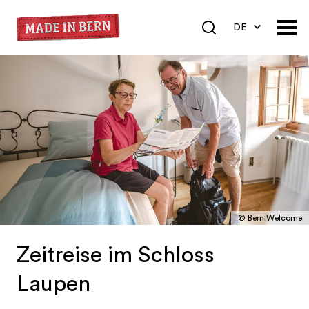
DE
EN
FR
© Bern Welcome
Zeitreise im Schloss
Laupen