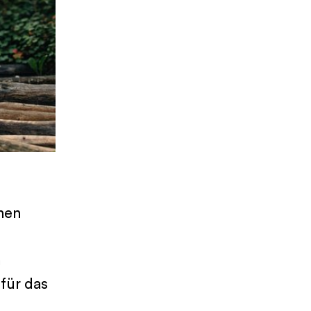
nen
m
für das