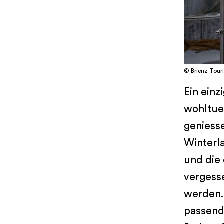
© Brienz Tour
Ein einz
wohltue
geniess
Winterl
und die
vergess
werden.
passend