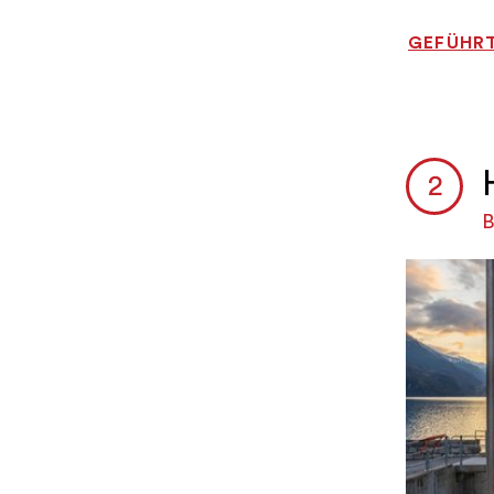
GEFÜHRT
B