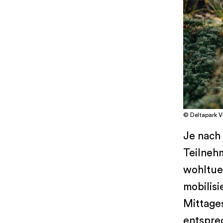
© Deltapark Vi
Je nach 
Teilneh
wohltue
mobilis
Mittage
entsprec