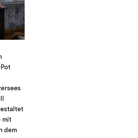
n
tPot
zersees
ll
estaltet
 mit
ch dem