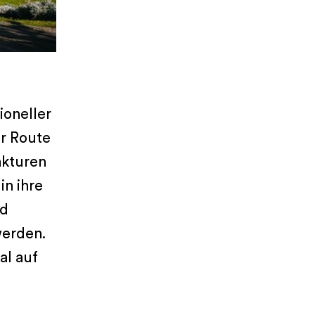
ioneller
r Route
akturen
in ihre
nd
werden.
al auf