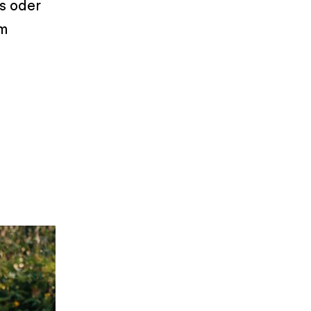
hs oder
em