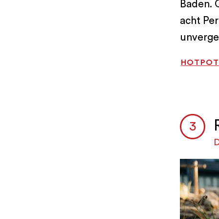
Baden. O
acht Per
unverge
HOTPOT
D