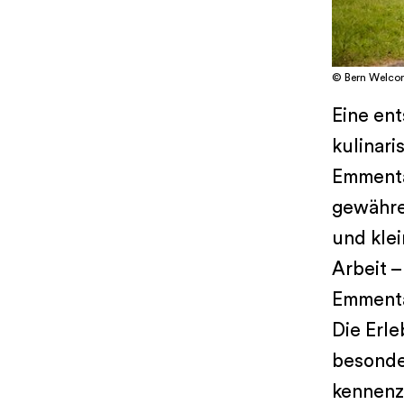
© Bern Welco
Eine ent
kulinar
Emmenta
gewähre
und klei
Arbeit 
Emmenta
Die Erle
besonde
kennenz