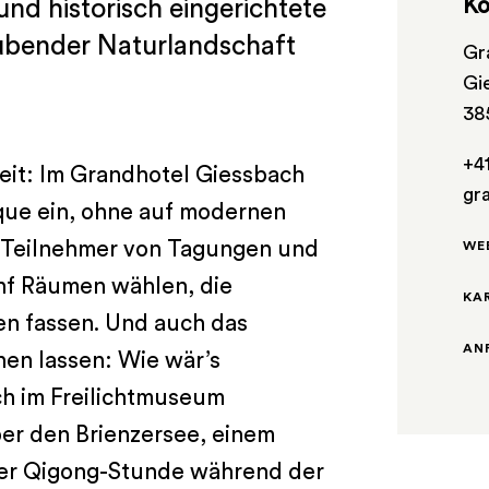
Ko
und historisch eingerichtete
ubender Naturlandschaft
Gr
Gi
38
+4
eit: Im Grandhotel Giessbach
gr
oque ein, ohne auf modernen
. Teilnehmer von Tagungen und
WE
nf Räumen wählen, die
KA
n fassen. Und auch das
AN
en lassen: Wie wär’s
ch im Freilichtmuseum
ber den Brienzersee, einem
ner Qigong-Stunde während der