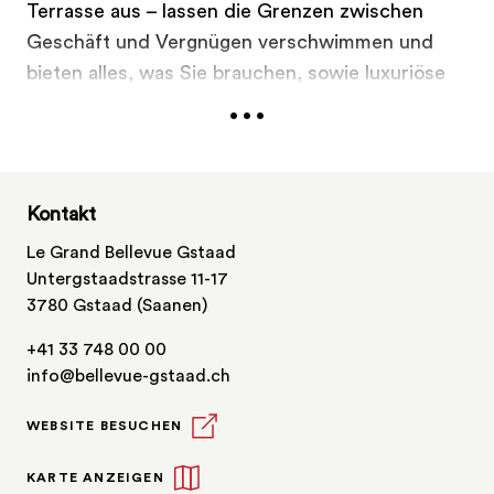
Terrasse aus – lassen die Grenzen zwischen
Geschäft und Vergnügen verschwimmen und
bieten alles, was Sie brauchen, sowie luxuriöse
...
Annehmlichkeiten. Verbessern Sie Ihr Erlebnis
und bringen Sie ein wenig Spass in Ihre
Veranstaltung mit einem unserer kreativen
Tagungspakete, gefüllt mit Gourmet-Essen und
Kontakt
allen Arten von aktionsreichen Aktivitäten, von
Le Grand Bellevue Gstaad
Gletscherskifahren und River Rafting bis hin zu
Untergstaadstrasse 11-17
Alpenrundflügen.
3780 Gstaad (Saanen)
+41 33 748 00 00
info@bellevue-gstaad.ch
WEBSITE BESUCHEN
KARTE ANZEIGEN