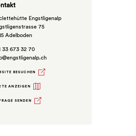
ntakt
clettehütte Engstligenalp
gstligenstrasse 75
15 Adelboden
1 33 673 32 70
fo@engstligenalp.ch
BSITE BESUCHEN
RTE ANZEIGEN
FRAGE SENDEN