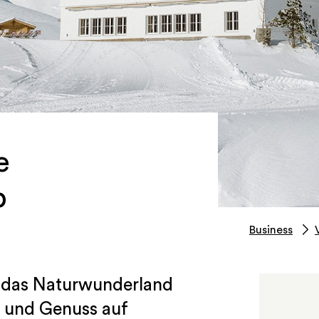
e
p
Business
t das Naturwunderland
n und Genuss auf