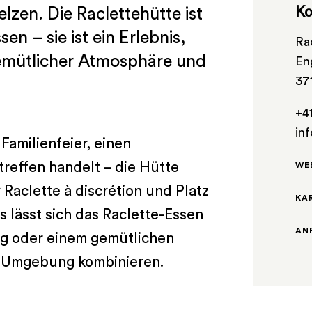
Ko
lzen. Die Raclettehütte ist
en – sie ist ein Erlebnis,
Ra
gemütlicher Atmosphäre und
En
37
+4
in
Familienfeier, einen
treffen handelt – die Hütte
WE
Raclette à discrétion und Platz
KA
s lässt sich das Raclette-Essen
AN
g oder einem gemütlichen
n Umgebung kombinieren.