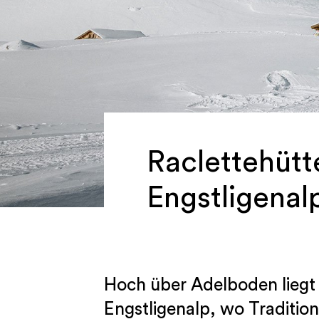
Raclettehütt
Engstligenal
Hoch über Adelboden lieg
Engstligenalp, wo Traditio