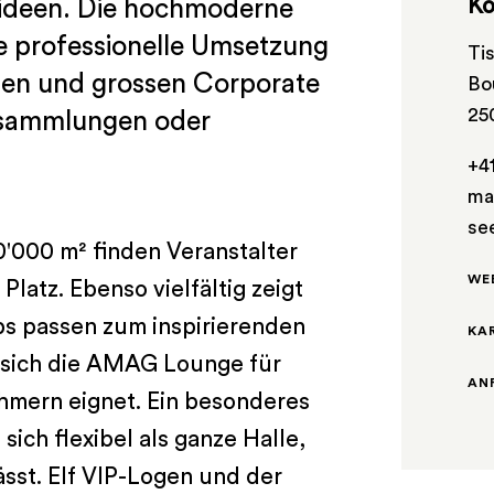
Ko
tideen. Die hochmoderne
ne professionelle Umsetzung
Ti
gen und grossen Corporate
Bo
25
rsammlungen oder
+4
ma
se
'000 m² finden Veranstalter
WE
Platz. Ebenso vielfältig zeigt
ps passen zum inspirierenden
KA
 sich die AMAG Lounge für
AN
hmern eignet. Ein besonderes
 sich flexibel als ganze Halle,
ässt. Elf VIP-Logen und der