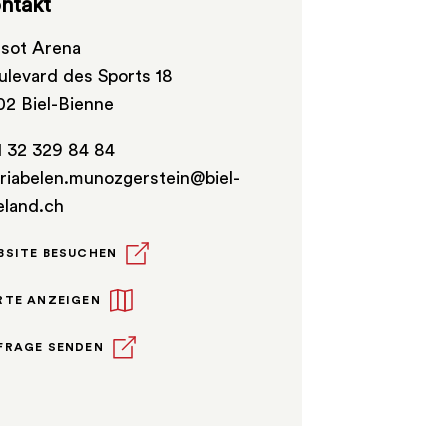
ntakt
ssot Arena
ulevard des Sports 18
02 Biel-Bienne
1 32 329 84 84
riabelen.munozgerstein@biel-
eland.ch
BSITE BESUCHEN
RTE ANZEIGEN
FRAGE SENDEN