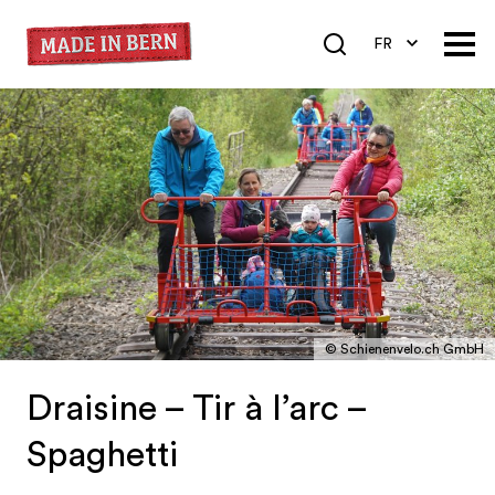
FR
DE
EN
© Schienenvelo.ch GmbH
Draisine – Tir à l’arc –
Spaghetti