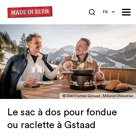
FR
DE
EN
© Destination Gstaad - Melanie Uhkoetter
Le sac à dos pour fondue
ou raclette à Gstaad