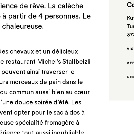
Co
ience de rêve. La calèche
 à partir de 4 personnes. Le
Ku
 chaleureuse.
Tu
37
VIS
des chevaux et un délicieux
 restaurant Michel’s Stallbeizli
AF
peuvent ainsi traverser le
DE
urs morceaux de pain dans le
 du commun aussi bien au cœur
d’une douce soirée d’été. Les
vent opter pour le sac à dos à
ieuse spécialité fromagère à
érience tout aussi inoubliable.