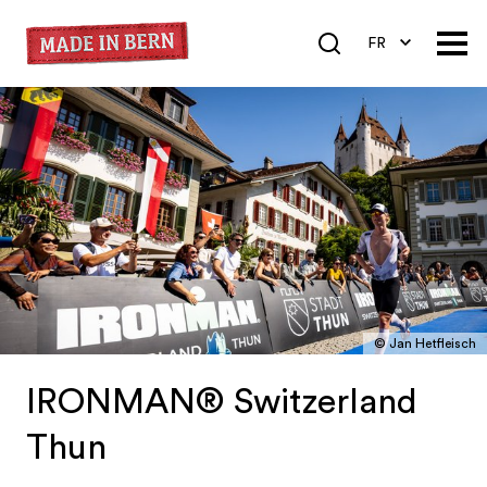
FR
DE
EN
© Jan Hetfleisch
IRONMAN® Switzerland
Thun