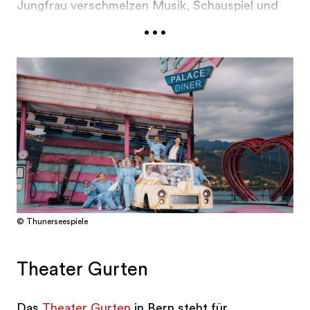
Jungfrau verschmelzen Musik, Schauspiel und
...
Landschaft zu einem besonderen Erlebnis. Die
Veranstalter bezeichnen ihre Bühne nicht ohne
Grund als schönste Seebühne Europas. Nach
Musical-Erfolgen wie Cats, West Side Story,
Mamma Mia! und Der Glöckner von Notre Dame
steht 2026 mit
Grease
ein weiterer
internationaler Klassiker auf dem Programm.
© Thunerseespiele
Theater Gurten
Das
Theater Gurten
in Bern steht für