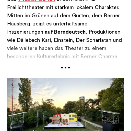
Freilichttheater mit starkem lokalem Charakter.
Mitten im Grünen auf dem Gurten, dem Berner
Hausberg, zeigt es unterhaltsame
Inszenierungen
auf Berndeutsch
. Produktionen
wie Dällebach Kari, Einstein, Der Scharlatan und
viele weitere haben das Theater zu einem
besonderen Kulturerlebnis mit Berner Charme
...
gemacht. Seit 2002 haben über 200'000
Menschen die Produktionen besucht, im
Sommer 2026
verabschiedet sich das Theater
mit «So viu Läbe» vom Gurten
. Die Aufführung
ist
zwischen 24. Juni bis 29. August 2026
zu
sehen, dauert rund 100 Minuten und wird ohne
Pause gespielt.