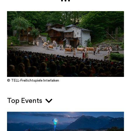
etablierte
Landschaftstheater
Ballenberg
mit dem Stück
"Akte Zybach"
,
das vom
1. Juli bis 15. August
2026
aufgeführt wird.
Ebenfalls beliebt sind
die
Freilichtspiele Moosegg
mit
"Hansjoggeli"
,
einem Stück, das tief im Emmental
verwurzelt ist und vom
2. Juli bis 15.
August 2026
stattfindet.
Sowie die
Freilichtspiele Tellenburg
in
Frutigen mit
"The singing pilots" und "Ein
© TELL-Freilichtspiele Interlaken
Dorf steht Kopf" vom 1. Juli bis 8. August
2026
.
Top Events
Zum Abschluss bietet das
Sommertheater
Gürbetal
inspirierende Kontraste:
Das moderne Bühnenbild schafft den
Rahmen für mitreissende Aufführungen.