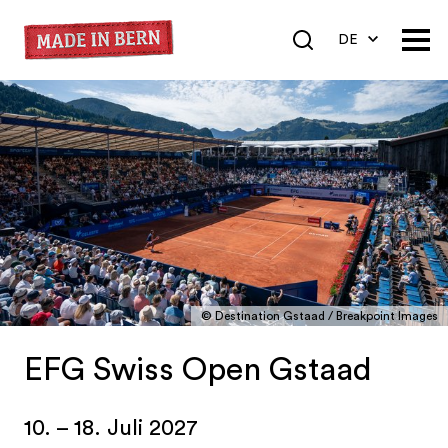
DE
EN
FR
© Destination Gstaad / Breakpoint Images
EFG Swiss Open Gstaad
10. – 18. Juli 2027