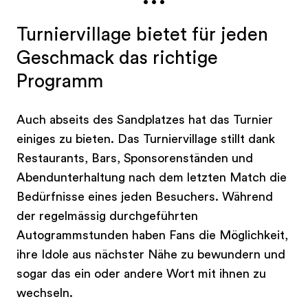
saftigen Wiesen, mehr als einen Blick wert.
Turniervillage bietet für jeden
Jedes Jahr zieht das Tennisturnier weltbekannte
Spieler an: So gaben sich beispielsweise bereits
Geschmack das richtige
Stefan Edberg, Boris Becker, Yannick Noah, Jim
Programm
Courier, Roger Federer oder Stan Wawrinka die
Ehre.
Auch abseits des Sandplatzes hat das Turnier
einiges zu bieten. Das Turniervillage stillt dank
Restaurants, Bars, Sponsorenständen und
Abendunterhaltung nach dem letzten Match die
Bedürfnisse eines jeden Besuchers. Während
der regelmässig durchgeführten
Autogrammstunden haben Fans die Möglichkeit,
ihre Idole aus nächster Nähe zu bewundern und
sogar das ein oder andere Wort mit ihnen zu
wechseln.