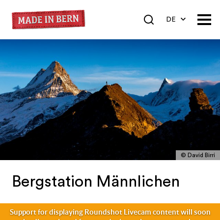
DE
EN
FR
© David Birri
Bergstation Männlichen