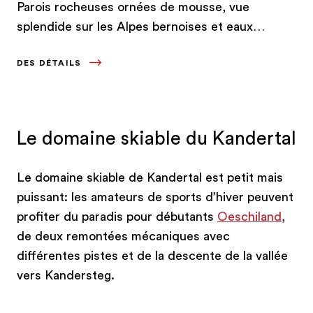
Parois rocheuses ornées de mousse, vue
splendide sur les Alpes bernoises et eaux
cristallines: si le lac d’Oeschinen est considéré
DES DÉTAILS
comme l’une des plus beaux de Suisse, ce n’est
pas par hasard.
Le domaine skiable du Kandertal
Le domaine skiable de Kandertal est petit mais
puissant: les amateurs de sports d’hiver peuvent
profiter du paradis pour débutants
Oeschiland
,
de deux remontées mécaniques avec
différentes pistes et de la descente de la vallée
vers Kandersteg.