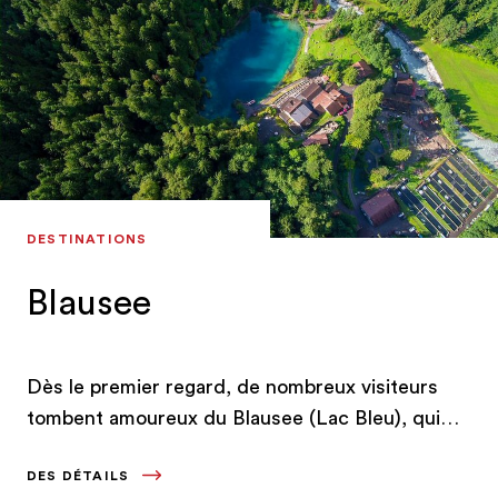
DESTINATIONS
Blausee
Dès le premier regard, de nombreux visiteurs
tombent amoureux du Blausee (Lac Bleu), qui
porte bien son nom. Ses couleurs éclatantes
DES DÉTAILS
s’expliquent par sa clarté.