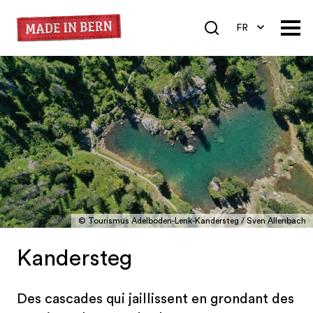
FR
DE
EN
© Tourismus Adelboden-Lenk-Kandersteg / Sven Allenbach
Kandersteg
Des cascades qui jaillissent en grondant des