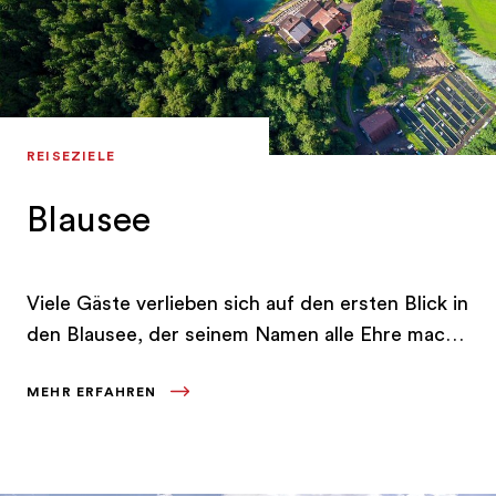
REISEZIELE
Blausee
Viele Gäste verlieben sich auf den ersten Blick in
den Blausee, der seinem Namen alle Ehre macht.
Der Grund seiner intensiven Färbung liegt in
MEHR ERFAHREN
seiner Klarheit.