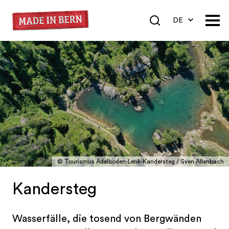
DE
EN
FR
© Tourismus Adelboden-Lenk-Kandersteg / Sven Allenbach
Kandersteg
Wasserfälle, die tosend von Bergwänden