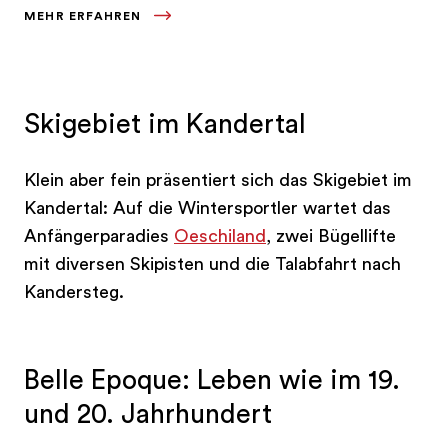
MEHR ERFAHREN
als einer der schönsten Seen der Schweiz.
Skigebiet im Kandertal
Klein aber fein präsentiert sich das Skigebiet im
Kandertal: Auf die Wintersportler wartet das
Anfängerparadies
Oeschiland
, zwei Bügellifte
mit diversen Skipisten und die Talabfahrt nach
Kandersteg.
Belle Epoque: Leben wie im 19.
und 20. Jahrhundert