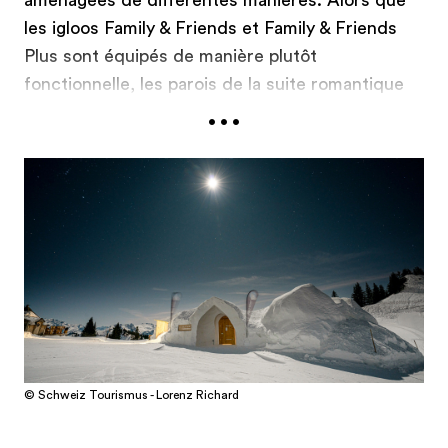
les igloos Family & Friends et Family & Friends
Plus sont équipés de manière plutôt
fonctionnelle, les parois de la suite romantique
...
sont ornées de sculptures de glace raffinées et
sont dotées d'un jacuzzi. Le village d’igloos
comprend en outre une zone de bien-être, un
bar des neiges, un restaurant et un chalet
chauffé pour les barbecues qui accueille
différentes manifestations.
Village d'igloos de Gstaad
© Schweiz Tourismus - Lorenz Richard