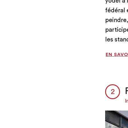
yodel à 
fédéral 
peindre,
particip
les stan
EN SAVO
I