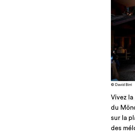
© David Birri
Vivez la
du Mönch
sur la p
des mélo