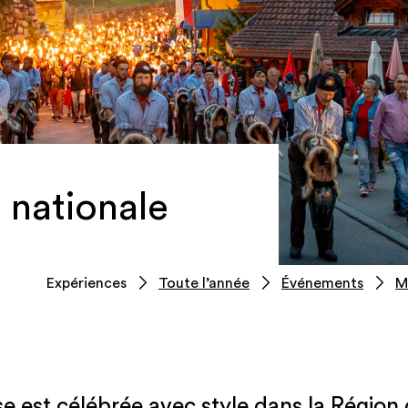
 nationale
Expériences
Toute l’année
Événements
M
se est célébrée avec style dans la Région 