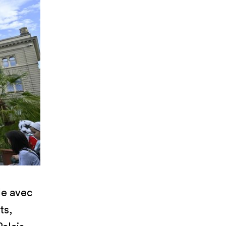
le avec
ts,