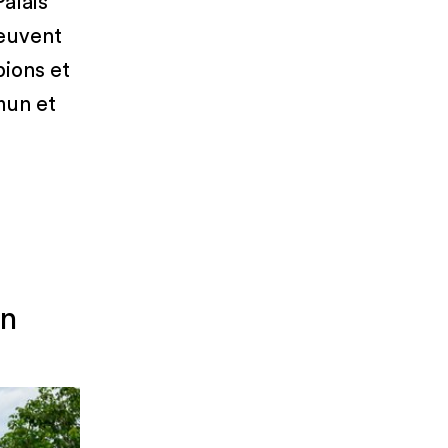
alais
peuvent
pions et
mun et
en