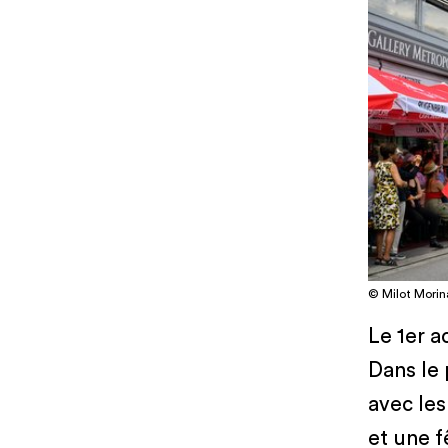
© Milot Morin
Le 1er a
Dans le 
avec les
et une f