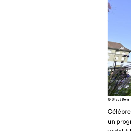
© Stadt Bern
Célébrez
un prog