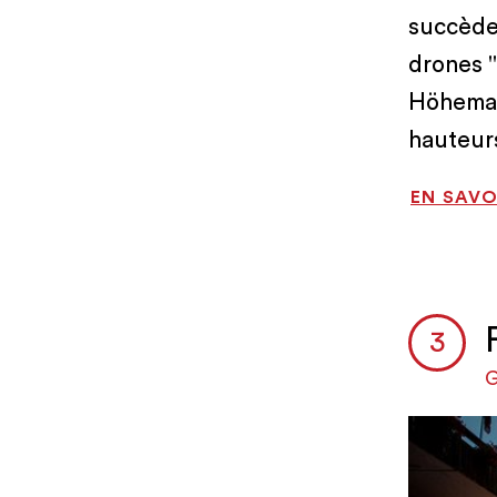
succèden
drones "
Höhematt
hauteurs
EN SAVO
G