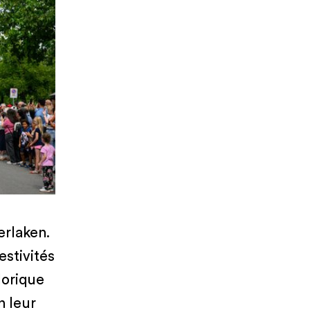
erlaken.
estivités
lorique
n leur