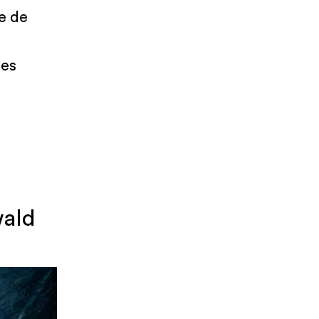
e de
les
wald