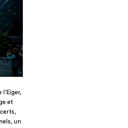
 l’Eiger,
ge et
certs,
nels, un