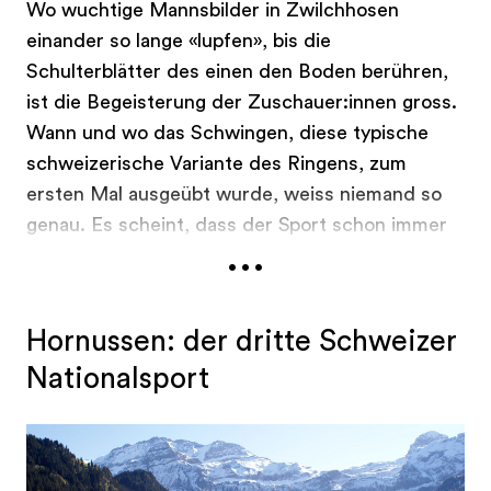
Wo wuchtige Mannsbilder in Zwilchhosen
einander so lange «lupfen», bis die
Schulterblätter des einen den Boden berühren,
ist die Begeisterung der Zuschauer:innen gross.
Wann und wo das Schwingen, diese typische
schweizerische Variante des Ringens, zum
ersten Mal ausgeübt wurde, weiss niemand so
genau. Es scheint, dass der Sport schon immer
...
zur Schweiz gehörte – das suggerieren
zumindest die «Schwinger-Darstellungen» aus
dem 13. Jahrhundert in der Kathedrale von
Hornussen: der dritte Schweizer
Lausanne. Einst massen sich dabei Sennen und
Nationalsport
Hirten, heute hat das Schwingen einen festen
Platz in der Schweizer Sportlandschaft. An den
zahlreichen Wettkämpfen – wie beispielsweise
der Kemmeriboden-Schwinget, die auch als