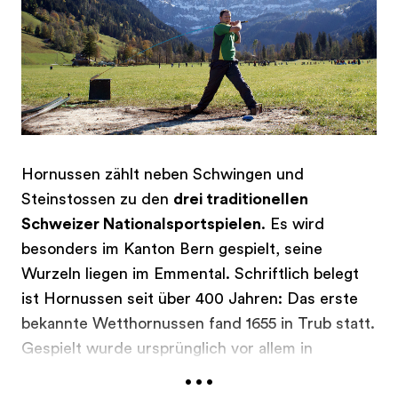
Wiege des Hosenlupfs gilt – ist die Stimmung
einzigartig und das Publikum bunt durchmischt.
Interessierten «Modis» und «Giele» bietet der
Bernisch Kantonale Schwingerverband
Einführungskurse an.
Schwingen Schnuppertag
Hornussen zählt neben Schwingen und
Steinstossen zu den
drei traditionellen
Schweizer Nationalsportspielen
. Es wird
besonders im Kanton Bern gespielt, seine
Wurzeln liegen im Emmental. Schriftlich belegt
ist Hornussen seit über 400 Jahren: Das erste
bekannte Wetthornussen fand 1655 in Trub statt.
Gespielt wurde ursprünglich vor allem in
...
bäuerlichen Kreisen, oft auf abgeernteten
Feldern. Mit der Gründung des Eidgenössischen