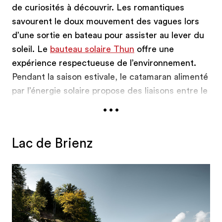
de curiosités à découvrir. Les romantiques
savourent le doux mouvement des vagues lors
d’une sortie en bateau pour assister au lever du
soleil. Le
bauteau solaire Thun
offre une
expérience respectueuse de l’environnement.
Pendant la saison estivale, le catamaran alimenté
par l’énergie solaire propose des liaisons entre le
...
centre-ville de Thoune et les parcs bordant le
lac de Thoune.
Lac de Brienz
Une fois sur la terre ferme, les visiteurs peuvent
découvrir la vie des nobles d’antan dans les
cinq
châteaux au bord du Lac de Thoune
et leurs
parcs bien entretenus. Les plus aventureux, eux,
s’adonnent à leur passion en explorant
les
grottes de Saint-Béat
.